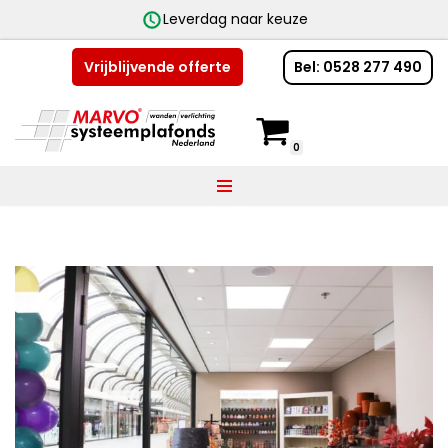
Leverdag naar keuze
Bel: 0528 277 490
Vrijblijvende offerte
Ga
naar
de
0
inhoud