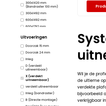
300x1420 mm
Produ
(Bandraster 100 mm)
300x1492 mm
600x1492 mm
600x1792 mm
Sys
300×1120 mm
Uitvoeringen
(Bandraster 100 mm)
300×1192 mm
Doorzak 15 mm
(Bandraster 100 mm)
uit
Doorzak 24 mm
900x900 mm
Inleg
D (verdekt
uitneembaar)
Wil je de pro
X (verdekt
de ultieme op
uitneembaar)
verdekte plafo
verdekt uitneembaar
bijvoorbeeld 
Inleg (bandraster)
verkrijgbaar i
B (Directe montage)