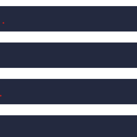
*
*
*