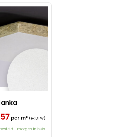
Akoestiek
Kleur
Systeemplafond Zwart
lanka
,57
per m²
(ex BTW)
 besteld - morgen in huis