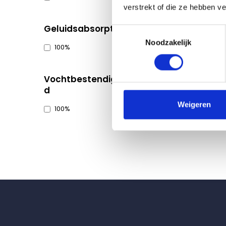
verstrekt of die ze hebben v
Geluidsabsorptie
Toestemmingsselectie
Noodzakelijk
100%
Vochtbestendighei
d
Weigeren
100%