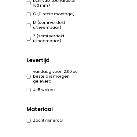
Dznl/AEX (bandraster
100 mm)
G (Directe montage)
M (semi verdekt
uitneembaar)
Z (semi verdekt
uitneembaar)
Levertijd
vandaag voor 12:00 uur
besteld is morgen
geleverd
4-5 weken
Materiaal
Zacht mineraal