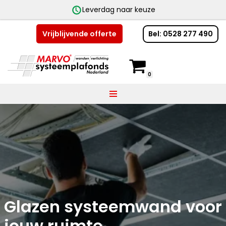
Leverdag naar keuze
Bel: 0528 277 490
Vrijblijvende offerte
Ga
naar
de
0
inhoud
Glazen systeemwand voor
jouw ruimte