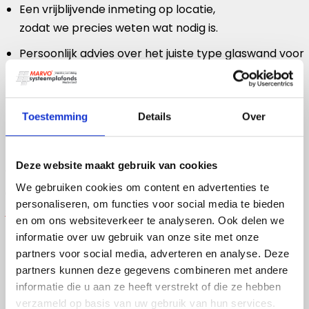
Een vrijblijvende inmeting op locatie,
zodat we precies weten wat nodig is.
Persoonlijk advies over het juiste type glaswand voor
jouw ruimte.
Een offerte
= factuur: dus geen verrassingen
achteraf.
Toestemming
Details
Over
Door onze ervaring weten we waar de valkuilen zitten.
Deze website maakt gebruik van cookies
We denken proactief met je mee over routing,
We gebruiken cookies om content en advertenties te
akoestiek, daglicht en uitstraling, zodat jij straks een
personaliseren, om functies voor social media te bieden
systeemwand
hebt die méér doet dan alleen de
en om ons websiteverkeer te analyseren. Ook delen we
ruimte opdelen.
informatie over uw gebruik van onze site met onze
partners voor social media, adverteren en analyse. Deze
partners kunnen deze gegevens combineren met andere
informatie die u aan ze heeft verstrekt of die ze hebben
verzameld op basis van uw gebruik van hun services.