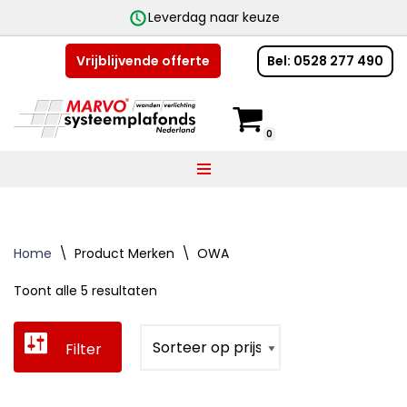
Leverdag naar keuze
Bel: 0528 277 490
Vrijblijvende offerte
Ga
naar
de
0
inhoud
Home
\
Product Merken
\
OWA
Toont alle 5 resultaten