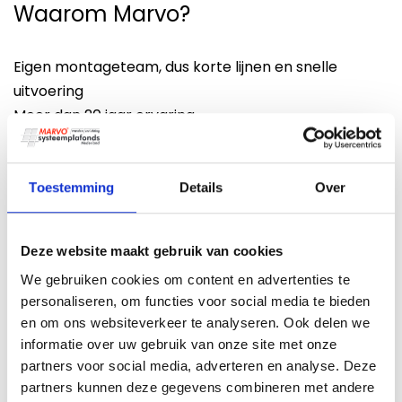
Waarom Marvo?
Eigen montageteam, dus korte lijnen en snelle
uitvoering
Meer dan 20 jaar ervaring
Persoonlijk advies en heldere communicatie
Landelijke dekking
We komen gewoon bij je langs als je wilt. Om in te
Toestemming
Details
Over
meten, mee te denken en te zorgen dat jouw project
goed van start gaat.
Deze website maakt gebruik van cookies
We gebruiken cookies om content en advertenties te
Direct aan de slag? Vraag
personaliseren, om functies voor social media te bieden
vrijblijvend een offerte aan
en om ons websiteverkeer te analyseren. Ook delen we
informatie over uw gebruik van onze site met onze
partners voor social media, adverteren en analyse. Deze
Wil jij een strak en functioneel systeemplafond van
partners kunnen deze gegevens combineren met andere
OWA? Neem vandaag nog
contact
met ons op voor