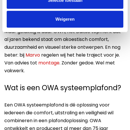
Selectie toestaan
zorgen op de werkvloer en je interieur doet nét dat
beetje minder professioneel aan.
Weigeren
Maar gelukkig is daar OWA, het Duitse topmerk dat
al jaren bekend staat om akoestisch comfort,
duurzaamheid en visueel sterke ontwerpen. En nog
beter: bij
Marvo
regelen wij het hele traject voor je.
Van advies tot
montage
. Zonder gedoe. Wel met
vakwerk.
Wat is een OWA systeemplafond?
Een OWA systeemplafond is dé oplossing voor
iedereen die comfort, uitstraling en veiligheid wil
combineren in een plafondoplossing. OWA
ontwikkelt en produceert al meer dan 75 jaar