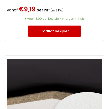
€
9,19
vanaf
per m²
(ex BTW)
voor 13:00 uur besteld - morgen in huis
Product bekijken