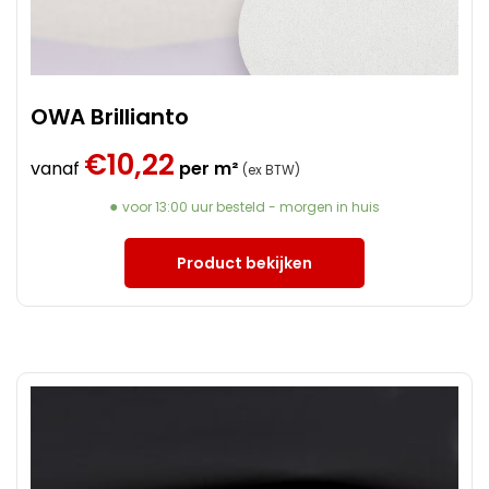
OWA Brillianto
€
10,22
vanaf
per m²
(ex BTW)
voor 13:00 uur besteld - morgen in huis
Product bekijken