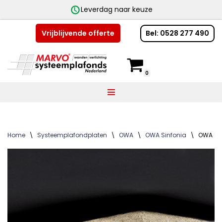
Leverdag naar keuze
Bel: 0528 277 490
Vrijblijvende offerte
Ga
naar
de
0
inhoud
Home
\
Systeemplafondplaten
\
OWA
\
OWA Sinfonia
\
OWA Si