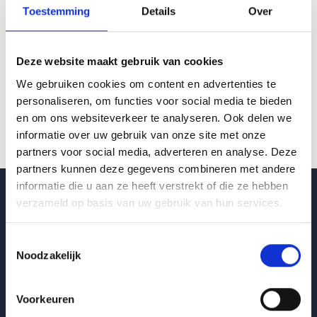
Toestemming
Details
Over
Heeft u vragen over de toepassing of montage van
OWA Sinfonia plafondplaten? Neem gerust contact
met ons op voor deskundig advies.
Deze website maakt gebruik van cookies
We gebruiken cookies om content en advertenties te
personaliseren, om functies voor social media te bieden
en om ons websiteverkeer te analyseren. Ook delen we
informatie over uw gebruik van onze site met onze
partners voor social media, adverteren en analyse. Deze
partners kunnen deze gegevens combineren met andere
informatie die u aan ze heeft verstrekt of die ze hebben
verzameld op basis van uw gebruik van hun services.
Toestemmingsselectie
Noodzakelijk
Vrijblijvende offerte
Voorkeuren
Wenst u meer informatie?