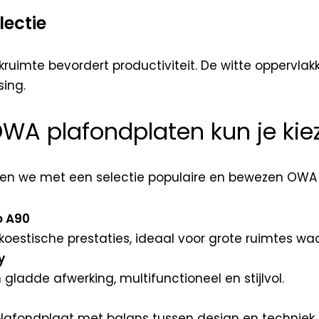
lectie
rkruimte bevordert productiviteit. De witte oppervl
sing.
WA plafondplaten kun je kie
ken we met een selectie populaire en bewezen OWA 
o A90
oestische prestaties, ideaal voor grote ruimtes waar 
y
 gladde afwerking, multifunctioneel en stijlvol.
plafondplaat met balans tussen design en techniek.