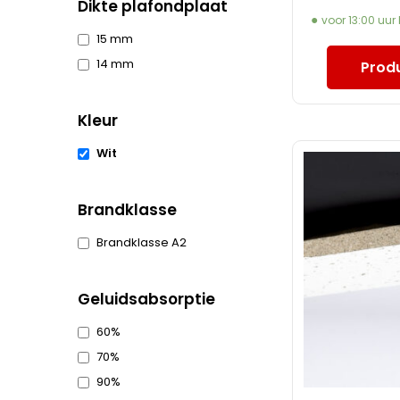
Dikte plafondplaat
voor 13:00 uur
15 mm
14 mm
Produ
Kleur
Wit
Brandklasse
Brandklasse A2
Geluidsabsorptie
60%
70%
90%