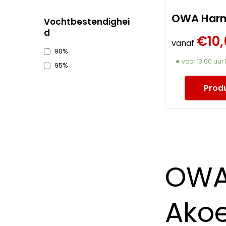
OWA Har
Vochtbestendighei
d
€
10,
vanaf
90%
voor 13:00 uur
95%
Produ
OWA
Akoe