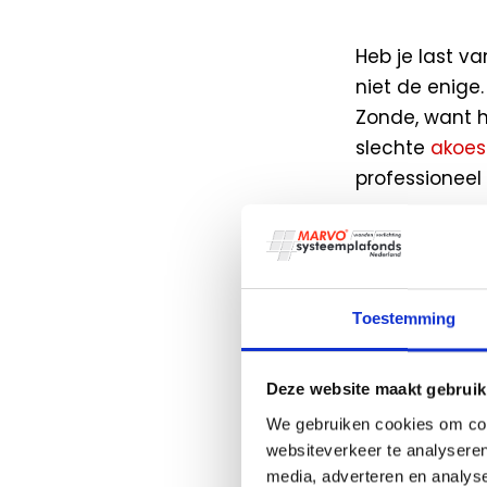
Heb je last v
niet de enige.
Zonde, want he
slechte
akoes
professioneel
Maar gelukkig
duurzaamheid 
advies tot
mo
Toestemming
Wat is
Deze website maakt gebruik
We gebruiken cookies om cont
Een OWA syste
websiteverkeer te analyseren
combineren in
media, adverteren en analys