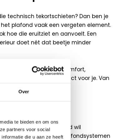
die technisch tekortschieten? Dan ben je
 is het plafond vaak een vergeten element.
k hoe die eruitziet en aanvoelt. Een
terieur doet nét dat beetje minder
nd staat om akoestisch comfort,
o
regelen wij het hele traject voor je. Van
Over
 media te bieden en om ons
 uitstraling en veiligheid wil
ze partners voor social
ert al meer dan 75 jaar plafondsystemen
nformatie die u aan ze heeft