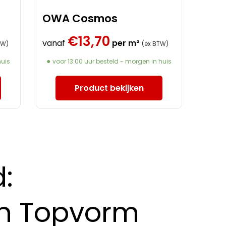
OWA Cosmos
€
13,70
vanaf
per m²
TW)
(ex BTW)
huis
voor 13:00 uur besteld - morgen in huis
Product bekijken
:
in Topvorm