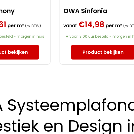
mony
OWA Sinfonia
61
€
14,98
per m²
vanaf
per m²
(ex BTW)
(ex B
 besteld - morgen in huis
voor 13:00 uur besteld - morgen in 
ct bekijken
Product bekijken
 Systeemplafond
stiek en Design 