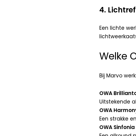
4. Lichtref
Een lichte we
lichtweerkaat
Welke O
Bij Marvo wer
OWA Brilliant
Uitstekende ak
OWA Harmon
Een strakke en
OWA Sinfonia
Een allround 