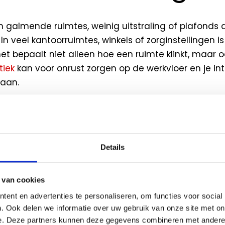
an galmende ruimtes, weinig uitstraling of plafonds 
 In veel kantoorruimtes, winkels of zorginstellingen
t bepaalt niet alleen hoe een ruimte klinkt, maar oo
tiek
kan voor onrust zorgen op de werkvloer en je in
 aan.
 is daar OWA, het Duitse topmerk dat al jaren beke
en visueel sterke ontwerpen. En nog beter: bij
Marv
ntage
. Zonder gedoe. Wel met vakwerk.
Details
 een OWA systeemplafond?
 van cookies
ent en advertenties te personaliseren, om functies voor social
emplafond is dé oplossing voor iedereen die comfort,
. Ook delen we informatie over uw gebruik van onze site met on
 een plafondoplossing. OWA ontwikkelt en produce
e. Deze partners kunnen deze gegevens combineren met andere i