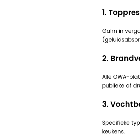
1. Toppre
Galm in verg
(geluidsabsor
2. Brandv
Alle OWA-plat
publieke of d
3. Vochtb
Specifieke ty
keukens.