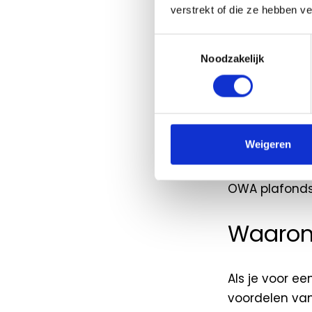
die wereldwij
verstrekt of die ze hebben v
Toestemmingsselectie
De plafonds 
Noodzakelijk
gebied van:
Akoestiek (NR
Brandveilighe
Weigeren
Vochtbestend
Lichtreflectie
OWA plafonds z
Waarom
Als je voor e
voordelen van