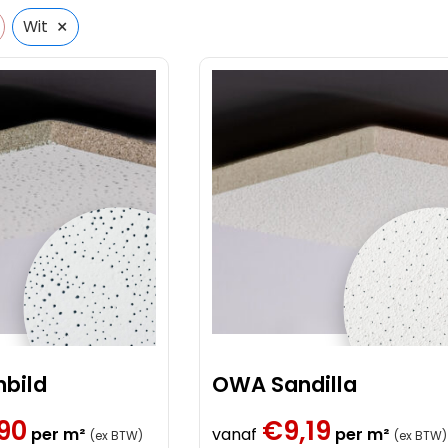
Akoestiek
×
Wit
Kleur
Systeemplafond Zwart
bild
OWA Sandilla
,90
€
9,19
per m²
vanaf
per m²
(ex BTW)
(ex BTW)