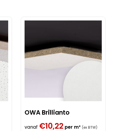
Informatie
Montage
Systeemplafondplaten
Goedkoopste plaat
Kosten Systeemplafond
Systeemplafond prijs per m2
Vervangen Systeemplafond
Bandraster
OWA Brillianto
€
10,22
vanaf
per m²
(ex BTW)