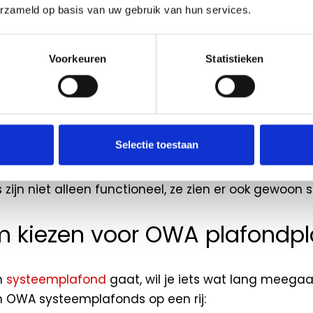
d in kantoren, onderwijsinstellingen, zorgcentra en
erzameld op basis van uw gebruik van hun services.
zijn opgebouwd uit hoogwaardige mineraalvezelpla
Voorkeuren
Statistieken
C-waarde tot 1.0)
id
(klasse A1)
Selectie toestaan
igheid
ijn niet alleen functioneel, ze zien er ook gewoon st
 kiezen voor OWA plafondpl
en
systeemplafond
gaat, wil je iets wat lang meegaat
 OWA systeemplafonds op een rij: