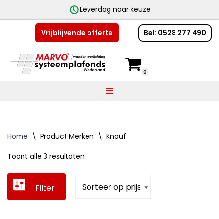
Leverdag naar keuze
Bel: 0528 277 490
Vrijblijvende offerte
Ga
naar
de
0
inhoud
Home
\
Product Merken
\
Knauf
Toont alle 3 resultaten