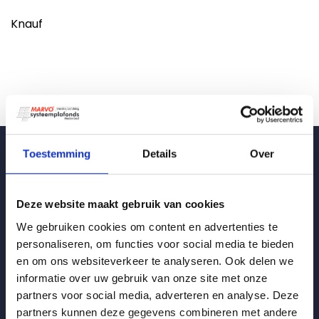
Knauf
Toestemming
Details
Over
Deze website maakt gebruik van cookies
Vrijblijvende offerte
We gebruiken cookies om content en advertenties te
personaliseren, om functies voor social media te bieden
en om ons websiteverkeer te analyseren. Ook delen we
Wenst u meer informatie?
informatie over uw gebruik van onze site met onze
Bel:
0528 277 490
. Kom direct telefonisch in
partners voor social media, adverteren en analyse. Deze
contact met één van onze medewerkers. Onze
partners kunnen deze gegevens combineren met andere