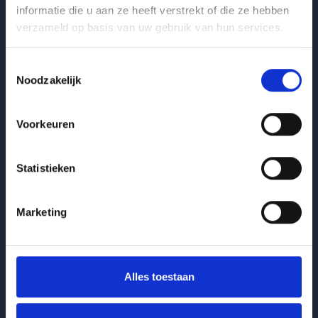
adviseurs staan u graag te woord.
informatie die u aan ze heeft verstrekt of die ze hebben
verzameld op basis van uw gebruik van hun services.
Of vul hieronder het contactformulier in
Toestemmingsselectie
Noodzakelijk
Neem contact met ons op
Voorkeuren
Aanhef
*
Statistieken
Naam
*
Marketing
Bedrijfsnaam:
*
Alles toestaan