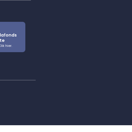
plafonds
te