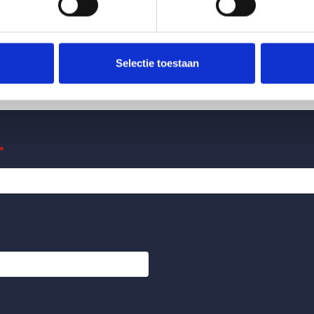
Selectie toestaan
*
*