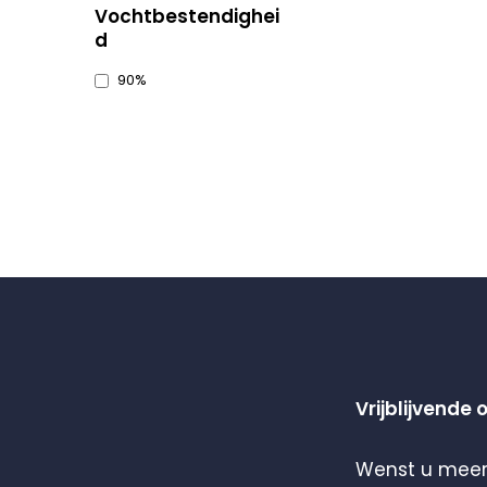
Vochtbestendighei
d
90%
Vrijblijvende 
Wenst u meer