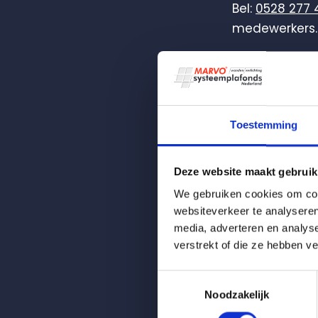
Bel:
0528 277 
medewerkers. 
Of vul hieron
Toestemming
Aanhef
*
Deze website maakt gebruik
We gebruiken cookies om cont
websiteverkeer te analyseren
Naam
*
media, adverteren en analys
verstrekt of die ze hebben v
Toestemmingsselectie
Noodzakelijk
Bedrijfsnaam: