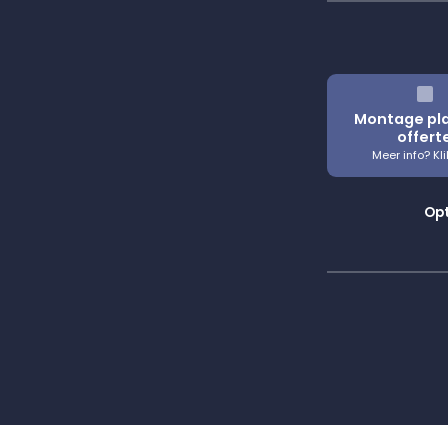
Montage pl
offert
Opt