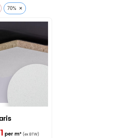
Akoestiek
×
70%
Kleur
Systeemplafond Zwart
aris
1
per m²
(ex BTW)