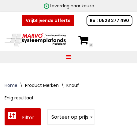
Leverdag naar keuze
Bel: 0528 277 490
Vrijblijvende offerte
Ga
naar
de
0
inhoud
Home
\
Product Merken
\
Knauf
Enig resultaat