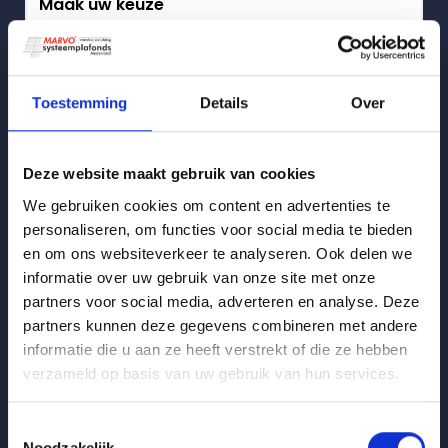
Naam
*
Toestemming
Details
Over
Bedrijfsnaam:
*
Deze website maakt gebruik van cookies
We gebruiken cookies om content en advertenties te
personaliseren, om functies voor social media te bieden
Adres:
*
en om ons websiteverkeer te analyseren. Ook delen we
informatie over uw gebruik van onze site met onze
partners voor social media, adverteren en analyse. Deze
partners kunnen deze gegevens combineren met andere
Woonplaats:
*
informatie die u aan ze heeft verstrekt of die ze hebben
verzameld op basis van uw gebruik van hun services.
Toestemmingsselectie
E-mailadres
*
Noodzakelijk