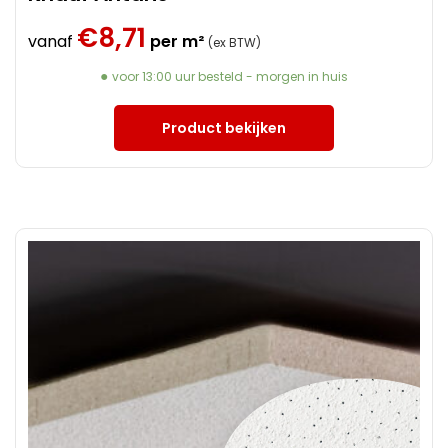
€
8,71
vanaf
per m²
(ex BTW)
voor 13:00 uur besteld - morgen in huis
Product bekijken