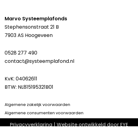
Marvo Systeemplafonds
Stephensonstraat 21 B
7903 AS Hoogeveen
0528 277 490
contact@systeemplafond.nl
KvK: 04062611
BTW: NL815195321B01
Algemene zakelijk voorwaarden
Algemene consumenten voorwaarden
Privacyverklaring
| Website ontwikkeld door
EYE
Media