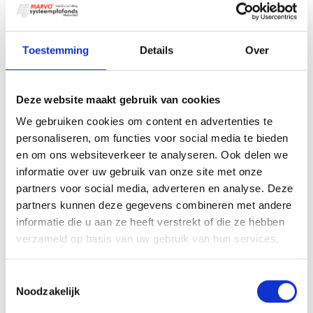
Geschikt voor bijna elke ruimte
Toestemming
Details
Over
Ecophon plafondplaten zijn er in verschillende
uitvoeringen en afmetingen. Denk aan 600×600 mm
of 600×1200 mm. Daarmee zijn ze inzetbaar in allerlei
Deze website maakt gebruik van cookies
omgevingen, zoals:
We gebruiken cookies om content en advertenties te
personaliseren, om functies voor social media te bieden
Kantoorruimtes en vergaderruimtes
en om ons websiteverkeer te analyseren. Ook delen we
Onderwijsinstellingen
informatie over uw gebruik van onze site met onze
Gezondheidszorg
partners voor social media, adverteren en analyse. Deze
Horeca en retail
partners kunnen deze gegevens combineren met andere
informatie die u aan ze heeft verstrekt of die ze hebben
Entreehallen en receptieruimtes
verzameld op basis van uw gebruik van hun services.
(Semi-)buitenruimtes zoals overdekte terrassen
Bovendien zijn er verschillende montagemethoden
Toestemmingsselectie
mogelijk. Of je nu kiest voor een inleg-, doorzak, of
Noodzakelijk
verdekt systeem, wij zorgen dat het netjes wordt