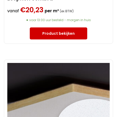
€
20,23
vanaf
per m²
(ex BTW)
voor 13:00 uur besteld - morgen in huis
Product bekijken