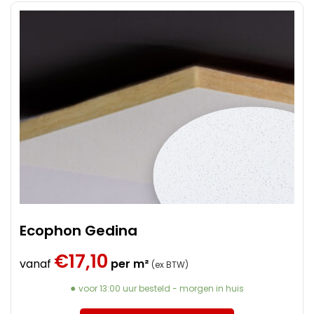
Ecophon Gedina
€
17,10
vanaf
per m²
(ex BTW)
voor 13:00 uur besteld - morgen in huis