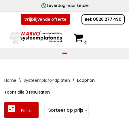
Leverdag naar keuze
Bel: 0528 277 490
Vrijblijvende offerte
Ga
naar
de
0
inhoud
Home
\
Systeemplafondplaten
\
Ecophon
Toont alle 3 resultaten