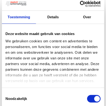
Geschikt voor bijna elke ruimte
Toestemming
Details
Over
Ecophon plafondplaten zijn er in verschillende
uitvoeringen en afmetingen. Denk aan 600×600 mm
of 600×1200 mm. Daarmee zijn ze inzetbaar in allerlei
Deze website maakt gebruik van cookies
omgevingen, zoals:
We gebruiken cookies om content en advertenties te
personaliseren, om functies voor social media te bieden
Kantoorruimtes en vergaderruimtes
en om ons websiteverkeer te analyseren. Ook delen we
Onderwijsinstellingen
informatie over uw gebruik van onze site met onze
Gezondheidszorg
partners voor social media, adverteren en analyse. Deze
Horeca en retail
partners kunnen deze gegevens combineren met andere
informatie die u aan ze heeft verstrekt of die ze hebben
Entreehallen en receptieruimtes
verzameld op basis van uw gebruik van hun services.
(Semi-)buitenruimtes zoals overdekte terrassen
Bovendien zijn er verschillende montagemethoden
Toestemmingsselectie
mogelijk. Of je nu kiest voor een inleg-, doorzak, of
Noodzakelijk
verdekt systeem, wij zorgen dat het netjes wordt