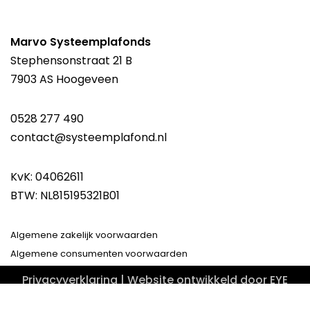
Marvo Systeemplafonds
Stephensonstraat 21 B
7903 AS Hoogeveen
0528 277 490
contact@systeemplafond.nl
KvK: 04062611
BTW: NL815195321B01
Algemene zakelijk voorwaarden
Algemene consumenten voorwaarden
Privacyverklaring
| Website ontwikkeld door
EYE
Media