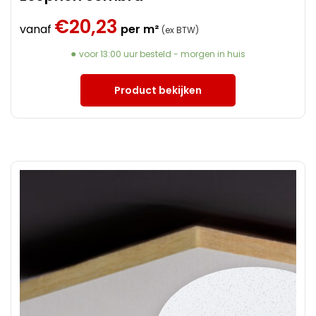
€
20,23
vanaf
per m²
(ex BTW)
voor 13:00 uur besteld - morgen in huis
Product bekijken