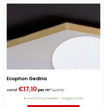
Ecophon Gedina
€
17,10
vanaf
per m²
(ex BTW)
voor 13:00 uur besteld - morgen in huis