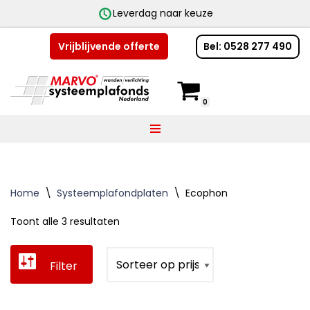
Leverdag naar keuze
Bel: 0528 277 490
Vrijblijvende offerte
Ga
naar
de
0
inhoud
Home
\
Systeemplafondplaten
\
Ecophon
Toont alle 3 resultaten