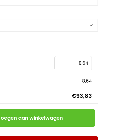
Informatie
Montage
Systeemplafondplaten
Goedkoopste plaat
Kosten Systeemplafond
Systeemplafond prijs per m2
Vervangen Systeemplafond
8,64
Bandraster
€93,83
oegen aan winkelwagen