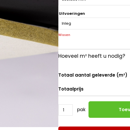
Akoestiek
Uitvoeringen
Kleur
Systeemplafond Zwart
Wissen
Hoeveel m² heeft u nodig?
Totaal aantal geleverde (m²)
Totaalprijs
pak
Toev