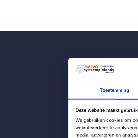
Vrijblijvende 
Wenst u meer
Toestemming
Bel:
0528 277 
medewerkers. 
Deze website maakt gebruik
We gebruiken cookies om cont
Of vul hieron
websiteverkeer te analyseren
media, adverteren en analys