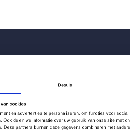
offerte
 informatie?
Details
490
. Kom direct telefonisch in contact met één van
Onze adviseurs staan u graag te woord.
 van cookies
ent en advertenties te personaliseren, om functies voor social
der het contactformulier in
. Ook delen we informatie over uw gebruik van onze site met on
e. Deze partners kunnen deze gegevens combineren met andere i