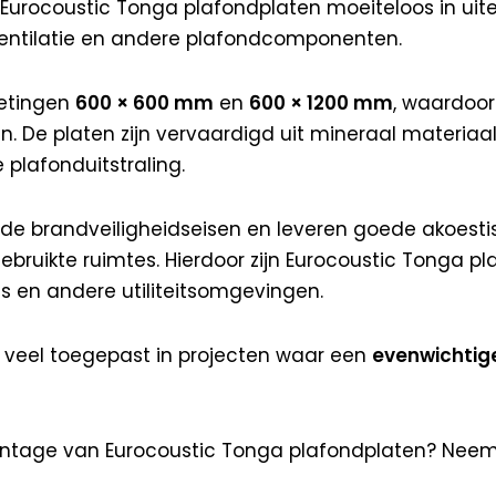
Eurocoustic Tonga plafondplaten moeiteloos in uiteen
ventilatie en andere plafondcomponenten.
metingen
600 × 600 mm
en
600 × 1200 mm
, waardoor 
en. De platen zijn vervaardigd uit mineraal materia
 plafonduitstraling.
e brandveiligheidseisen en leveren goede akoestis
bruikte ruimtes. Hierdoor zijn Eurocoustic Tonga p
s en andere utiliteitsomgevingen.
 veel toegepast in projecten waar een
evenwichtige
ontage van Eurocoustic Tonga plafondplaten? Neem